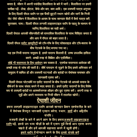
करता है, जीवन में अपनी पसंदीदा विलासिता के बारे में जानें। विलासिता पर हमारी
समीक्षा पढ़ें - लेख; होटल; कैफे और बार; कार आदि। एक लक्जरी यात्रा अनुभव
के लिए दिल्ली रॉयल ब्लॉग पर एक फैंसी छुट्टी स्थान खोजें और जानें कि निजी
जेट जैसे जीवन में विलासिता के आराम के साथ शानदार शैली में कैसे यात्रा करें;
सुपरकार; याच। दिल्ली रॉयल लग्जरी लाइफस्टाइल ब्लॉग के पहलू के माध्यम से
जानिए विलासिता का सही अर्थ।
दिल्ली रोयाल आपकी जीवनशैली को वास्तविक विलासिता के साथ मिश्रित करता है
और आप में रॉयल को बाहर लाता है।
दिल्ली रॉयल
एलीट कम्युनिटी
को टॉप-नॉच के लिए सोशलाइज़ और टॉप-क्लास के
बीच नेटवर्क के लिए बनाया गया था।
यह एक निजी सदस्य समुदाय है, हमारे सदस्य विलासी हैं; उच्च उपलब्धि हासिल
करने; अच्छी तरह से शिक्षित और प्रतिष्ठित।
कोई भी सदस्यता के लिए आवेदन
कर सकता है
, प्रत्येक सदस्यता आवेदक की
अच्छी तरह से जांच की जाती है। शीर्ष पायदान से जुड़ने के लिए हमारे अभिजात वर्ग
समुदाय में शामिल हों और लक्जरी घटनाओं और ब्रांडों पर रोमांचक समाचार और
जानकारी प्राप्त करें।
दिल्ली रोयाल प्लेटफॉर्म पर एलीट सदस्यों के बीच नेटवर्क जो आपको समाज के
शीर्ष-वर्ग के साथ संवाद करने में मदद करता है। हमारे एलीट सदस्यों के लिए विशेष
रूप से लक्ज़री ब्रांडों पर आश्चर्यजनक ऑफ़र और छूट प्राप्त करें। अपनी तरह से
जुड़ें और अपने व्यवसाय या निजी जीवन में तालमेल खोजें।
ऐयाशी जीवन
हमारा लक्ज़री लाइफ़स्टाइल ब्लॉग आपको शानदार फ़ैशन एक्सेसरीज़ के बारे
में रोमांचक विस्तृत जानकारी प्रदान करेगा; स्थान;
कारों
और अद्वितीय
संपत्ति।
लक्ज़री लेखों के बारे में अपने ज्ञान के लिए हमारा
लक्ज़री लाइफ़स्टाइल
ब्लॉग
पढ़ें, हमसे उन भव्य चीज़ों के बारे में प्रश्न पूछें जिन्हें आप प्राप्त करना
चाहते हैं और हमें आपकी सहायता करने में खुशी होगी।
हमारे ब्लॉग में
योगदान करने के लिए
हमसे संपर्क करें