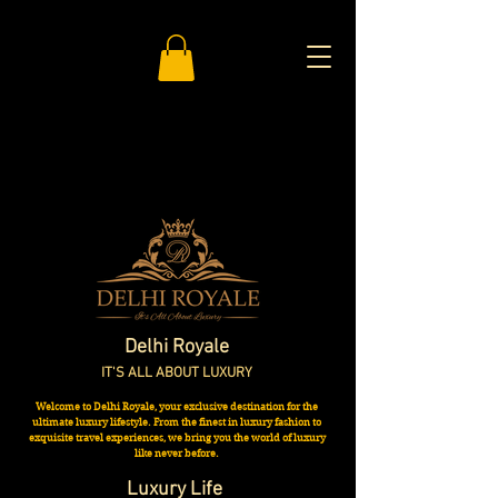
Delhi Royale
IT'S ALL ABOUT LUXURY
​Welcome to Delhi Royale, your exclusive destination for the
ultimate luxury lifestyle. From the finest in luxury fashion to
exquisite travel experiences, we bring you the world of luxury
like never before.
Luxury Life