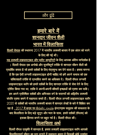
और ढूंढें
हमारे बारे में
शानदार जीवन शैली
भारत में विलासिता
दिल्ली रोयाल
की स्थापना 2017 में भारतीय लक्जरी बाजार में एक अंतर को भरने
के लिए की गई थी।
यह लक्ज़री लाइफस्टाइल और एलीट कम्युनिटी
के लिए आपका अंतिम मार्गदर्शक है
। दिल्ली रोयाल एक अनोखे और सुरुचिपूर्ण तरीके से शानदार जीवन शैली को
प्रदर्शित करता है जो हमारे दर्शकों के लिए मंत्रमुग्ध कर देने वाला है। हमारा मानना ​​
है कि एक ऐसी लग्जरी लाइफस्टाइल होनी चाहिए जो हमें अपने समाज को एक
शक्तिशाली तरीके से प्रभावित करने का अधिकार दे। दिल्ली रॉयल लग्जरी
लाइफस्टाइल ब्लॉग को हमारे दर्शकों के लिए शानदार तरीके से सेवा देने के लिए
प्रेरित किया गया था, ताकि वे अपनी-अपनी कीमती इच्छाओं को प्राप्त कर सकें।
हम अपने प्रतिष्ठित दर्शकों और अभिजात वर्ग के सदस्यों को अद्वितीय लक्जरी
संपत्ति प्राप्त करने में सहायता करते हैं। दिल्ली रॉयल लग्जरी लाइफस्टाइल ब्लॉग
2020 से दर्शकों को भारतीय लक्जरी बाजार में शानदार लेखों के बारे में शिक्षित कर
रहा है
, 2017 में बनाए गए @delhi_royale
इंस्टाग्राम समुदाय की सफलता के
बाद विलासिता के लिए बड़े जुनून और प्यार के साथ, हमारे दर्शकों (रॉयल्स) को
इसका हिस्सा बनने पर बहुत गर्व है। दिल्ली रॉयल की।
विलासिता अर्थ
दिल्ली रॉयल प्रकृति में शानदार है, हमारा लक्ज़री लाइफ़स्टाइल ब्लॉग आपको
विलासितापूर्ण जीवन का पता लगाने में सहायता करता है जिसकी कोई प्रशंसा