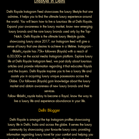
Lifestyle In Delhi
Delhi Royale Instagram Feed showcases the luxury lifestyle that one
admires, it helps you to find the ultimate luxury experience around
the world. You will learn how to live a luxurious life at Delhi Royale.
Expand your awareness in the luxury market, know new emerging
luxury brands and the rare luxury brands used only by the Top-
Notch. Delhi Royale is the ultimate luxury lifestyle guide,
showcasing luxury since 2017, our Instagram feed will give a
sense of luxury that one desires to achieve in a lifetime. Instagram -
@delhi_royale has 75k+ followers (Royals) with a reach of
6,00,000+ on the social media Instagram platform. Explore luxury
life at Delhi Royale Instagram feed, we post daily about luxurious
articles and provide information regarding it that educates Royals
and the buyers. Delhi Royale inspires you to live a luxury life and
assists you in acquiring luxury unique possessions across the
Globe. Our followers (Royals) gain knowledge about the luxury
market and obtain awareness of new luxury brands and their
services.
Follow @delhi_royale today to become a Royal, know the way to
live a luxury life and experience abundance in your life.
Delhi Blogger
Delhi Royale is amongst the top Instagram profiles showcasing
luxury life in Delhi, India and across the globe. It serves the luxury
community by showcasing your favourite luxury cars; providing
information regarding luxury travel for your comfort and helping you