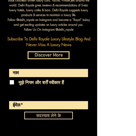
book chauffeur driven luxury cars; Yachts; Private Jets around the
world. Delhi Royale gives reviews & recommendations of 5-star
luxury hotels, luxury cafes & bars. Delhi Royale suggests luxury
products & services to maintain a luxury life.
Follow @delhi_royale on Instagram and become a “Royal” today
and get exciting updates on luxury articles around you.
Follow Us On Instagram @delhi_royale
Subscribe To Delhi Royale Luxury Lifestyle Blog And
Never Miss A Luxury News
Discover More
मुझे नियम और शर्तें स्वीकार हैं
सदस्यता लेने के