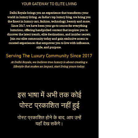
YOUR GATEWAY TO ELITE LIVING
Delhi Royale brings you an experience that transforms your
world in luxury living. As India's top luxury blog, we bring you
the finest in luxury cars, fashion, technology, beauty and more.
Since 2017, we have been your go-to source for everything
luxurious, offering handpicked content that inspires you to
discover the latest trends, elite destinations, and insider secrets.
Join our elite community today and gain exclusive access to
curated experiences that empower you to live with influence,
style, and purpose.
Serving The Luxury Community Since 2017
At Delhi Royale, we believe true luxury is about creating a
lifestyle that makes an impact, start living yours today.
इस भाषा में अभी तक कोई
पोस्ट प्रकाशित नहीं हुई
पोस्ट प्रकाशित होने के बाद, आप उन्हें
यहाँ देख सकेंगे।