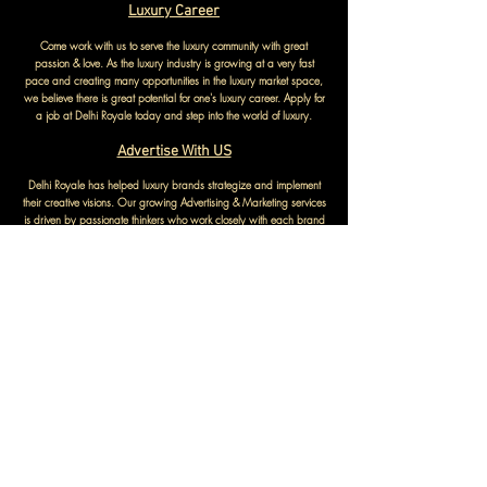
Luxury Career
Come work with us to serve the luxury community with great
passion & love. As the luxury industry is growing at a very fast
pace and creating many opportunities in the luxury market space,
we believe there is great potential for one's luxury career. Apply for
a job at Delhi Royale today and step into the world of luxury.
Advertise With US
Delhi Royale has helped luxury brands strategize and implement
their creative visions. Our growing Advertising & Marketing services
is driven by passionate thinkers who work closely with each brand
to create strategies that produce unparalleled results. We love
luxury content and design but thrive on the data necessary to
succeed in a digital world.
Many luxury brands have accomplished their advertising goals
with us by showcasing their knowledge and valuable information
on luxury products & services to our viewers through Delhi Royale
Luxury Lifestyle Blog.
We provide value to our subscribers & customers by educating
them about luxury. Our strategy is to show the article as sponsored
by a luxury brand which provides exciting information to our
viewers while showcasing their brand products & services. We
Believe this is a subtle way to promote a luxury brand b
y providing
valuable information to our audience.
Checkout Our Marketing Services